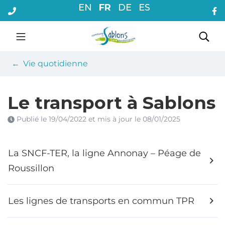
Gestion des traceurs
Aller
EN
FR
DE
ES
au
contenu
Commune de Sablons
Rec
Vie quotidienne
Le transport à Sablons
Publié le
19/04/2022
et mis à jour le
08/01/2025
La SNCF-TER, la ligne Annonay – Péage de
Roussillon
Les lignes de transports en commun TPR