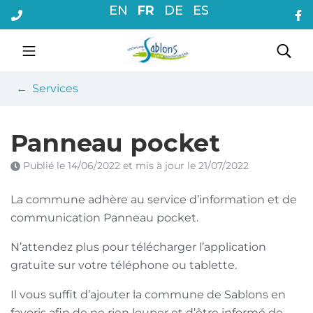
Gestion des traceurs
Aller
EN
FR
DE
ES
au
contenu
Commune de Sablons
Rec
Services
Panneau pocket
Publié le
14/06/2022
et mis à jour le
21/07/2022
La commune adhère au service d’information et de
communication Panneau pocket.
N’attendez plus pour télécharger l’application
gratuite sur votre téléphone ou tablette.
Il vous suffit d’ajouter la commune de Sablons en
favoris afin de ne rien louper et d’être informé de