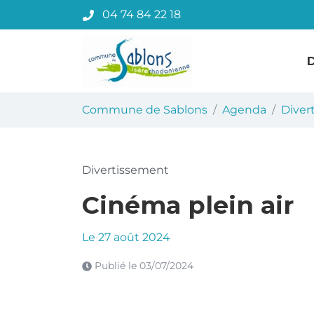
Gestion des traceurs
Aller
04 74 84 22 18
au
contenu
Commune de Sablons
Commune de Sablons
Agenda
Diver
Divertissement
Cinéma plein air
Le
27
août
2024
Publié le
03/07/2024