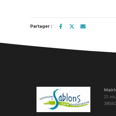
Partager :
Mairi
21, r
38550