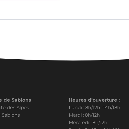
e de Sablons
Heures d'ouverture :
oute des Alpes
Lundi : 8h/12h -14h/18h
 Sablons
Mardi : 8h/12h
Mercredi : 8h/12h